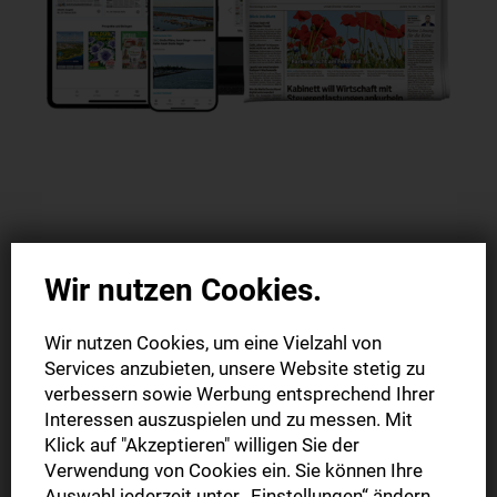
Wir nutzen Cookies.
Unser Komplettpaket
lesen
Wir nutzen Cookies, um eine Vielzahl von
Services anzubieten, unsere Website stetig zu
verbessern sowie Werbung entsprechend Ihrer
und 10 € Kaufland-Gutschein als
Interessen auszuspielen und zu messen. Mit
Dankeschön gratis dazu erhalten
Klick auf "Akzeptieren" willigen Sie der
Verwendung von Cookies ein. Sie können Ihre
Auswahl jederzeit unter „Einstellungen“ ändern,