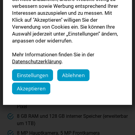
verbessern sowie Werbung entsprechend Ihrer
Interessen auszuspielen und zu messen. Mit
Samsung Tab A11+
Klick auf "Akzeptieren" willigen Sie der
Verwendung von Cookies ein. Sie können Ihre
(Wifi)
Auswahl jederzeit unter „Einstellungen“ ändern,
anpassen oder widerrufen.
128 GB, Wifi, Farbe Graphit, 99,00 €
Mehr Informationen finden Sie in der
Zuzahlung
Datenschutzerklärung
.
wichtiger Hinweis: kein Netzstecker im Lieferumfang
Einstellungen
Ablehnen
enthalten
Akzeptieren
nur mit Wifi nutzbar
11 Zoll Display mit einer Auflösung von 1920 x 1200
Pixel
8 GB RAM und 128 GB interner Speicher (erweiterbar
um 1TB)
8 MP Hauptkamera, 5 MP Frontkamera