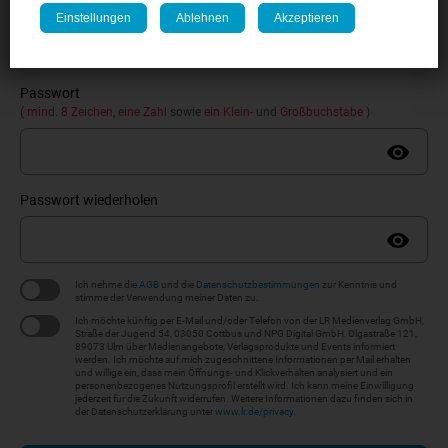
E-Mail-Adresse
Einstellungen
Ablehnen
Akzeptieren
Passwort
(
mind. 8 Zeichen
,
eine Zahl
sowie
ein Klein-
und
Großbuchstabe
)
Passwort wiederholen
Ich nehme die
AGB
und die
Datenschutzbestimmungen
zur Kenntnis und
stimme der Verwendung meiner Daten zu.
Ich möchte künftig per E-Mail und/oder Telefon von der LR Medienverlag GmbH,
Straße der Jugend 54, 03050 Cottbus und NPG Digital GmbH, Olgastraße 121,
89073 Ulm über Medienangebote, Verlagsprodukte und Events informiert
werden. Ich möchte auf mich zugeschnittene Informationen per Mail erhalten
und willige ein, dass mein Öffnungs- und Klickverhalten analysiert und ein
personenbezogenes Nutzungsprofil erstellt wird. Ich kann meine Einwilligung
jederzeit für die Zukunft widerrufen. Weitere Informationen dazu finden sich in
der Datenschutzerklärung unter
www.lr.de/privacy
.