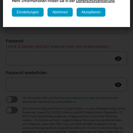
Mehr Informationen finden Sie in der
Datenschutzerklärung
.
Einstellungen
Ablehnen
Akzeptieren
E-Mail-Adresse
Passwort
(
mind. 8 Zeichen
,
eine Zahl
sowie
ein Klein-
und
Großbuchstabe
)
Passwort wiederholen
Ich nehme die
AGB
und die
Datenschutzbestimmungen
zur Kenntnis und
stimme der Verwendung meiner Daten zu.
Ich möchte künftig per E-Mail und/oder Telefon von der LR Medienverlag GmbH,
Straße der Jugend 54, 03050 Cottbus und NPG Digital GmbH, Olgastraße 121,
89073 Ulm über Medienangebote, Verlagsprodukte und Events informiert
werden. Ich möchte auf mich zugeschnittene Informationen per Mail erhalten
und willige ein, dass mein Öffnungs- und Klickverhalten analysiert und ein
personenbezogenes Nutzungsprofil erstellt wird. Ich kann meine Einwilligung
jederzeit für die Zukunft widerrufen. Weitere Informationen dazu finden sich in